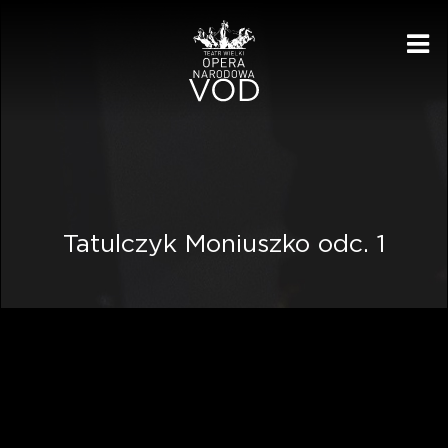
Me
Tatulczyk Moniuszko odc. 1