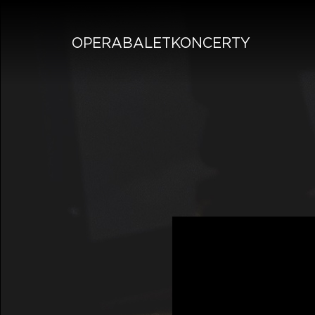
OPERA
BALET
KONCERTY