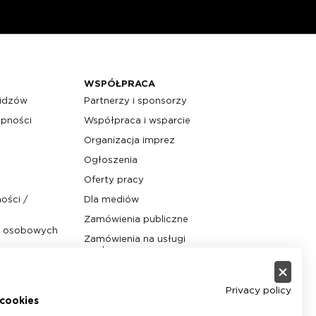
WSPÓŁPRACA
widzów
Partnerzy i sponsorzy
ępności
Współpraca i wsparcie
Organizacja imprez
Ogłoszenia
Oferty pracy
ości /
Dla mediów
Zamówienia publiczne
h osobowych
Zamówienia na usługi
yw
społeczne
ze
Biuletyn Informacji Publicznej
Privacy policy
cookies