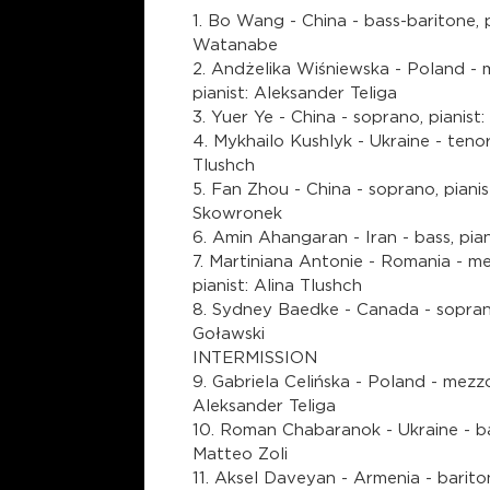
1. Bo Wang - China - bass-baritone, p
Watanabe
2. Andżelika Wiśniewska - Poland -
pianist: Aleksander Teliga
3. Yuer Ye - China - soprano, pianist
4. Mykhailo Kushlyk - Ukraine - tenor,
Tlushch
5. Fan Zhou - China - soprano, pianis
Skowronek
6. Amin Ahangaran - Iran - bass, pian
7. Martiniana Antonie - Romania - m
pianist: Alina Tlushch
8. Sydney Baedke - Canada - soprano
Goławski
INTERMISSION
9. Gabriela Celińska - Poland - mezzo
Aleksander Teliga
10. Roman Chabaranok - Ukraine - bas
Matteo Zoli
11. Aksel Daveyan - Armenia - bariton