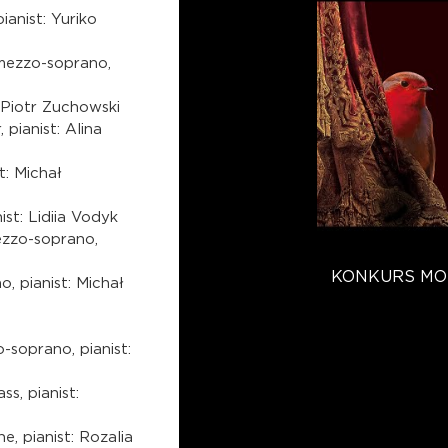
ianist: Yuriko
 mezzo-soprano,
: Piotr Zuchowski
 pianist: Alina
t: Michał
ist: Lidiia Vodyk
ezzo-soprano,
KONKURS MONI
, pianist: Michał
-soprano, pianist:
s, pianist:
e, pianist: Rozalia