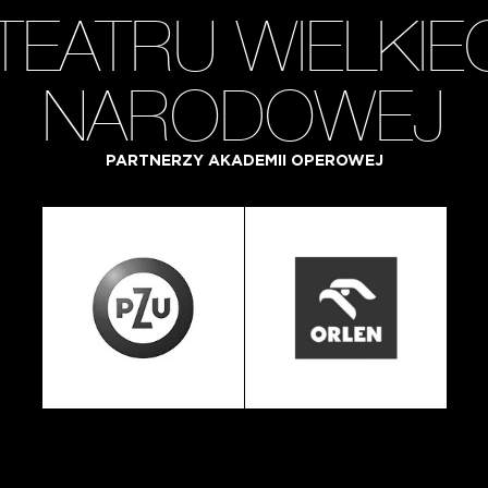
TEATRU WIELKIE
NARODOWEJ
PARTNERZY AKADEMII OPEROWEJ