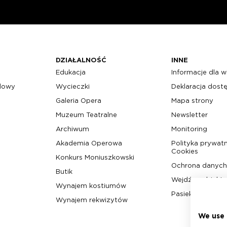
DZIAŁALNOŚĆ
INNE
Edukacja
Informacje dla 
odowy
Wycieczki
Deklaracja dost
Galeria Opera
Mapa strony
Muzeum Teatralne
Newsletter
Archiwum
Monitoring
Akademia Operowa
Polityka prywatn
Cookies
Konkurs Moniuszkowski
Ochrona danyc
Butik
Wejdź w obiekt
Wynajem kostiumów
Pasieka w Teatr
Wynajem rekwizytów
We use 