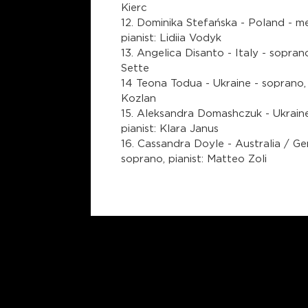
Kierc
12. Dominika Stefańska - Poland - m
pianist: Lidiia Vodyk
13. Angelica Disanto - Italy - sopran
Sette
14 Teona Todua - Ukraine - soprano, 
Kozlan
15. Aleksandra Domashczuk - Ukraine
pianist: Klara Janus
16. Cassandra Doyle - Australia / G
soprano, pianist: Matteo Zoli