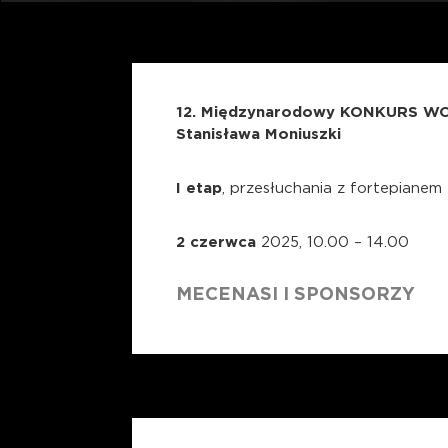
12. Międzynarodowy KONKURS W
Stanisława Moniuszki
I etap
, przesłuchania z fortepianem
2 czerwca
2025, 10.00 – 14.00
MECENASI I SPONSORZY