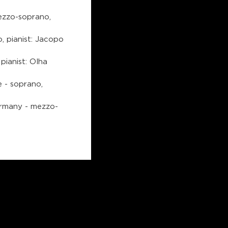
ezzo-soprano,
o, pianist: Jacopo
pianist: Olha
 - soprano,
ermany - mezzo-