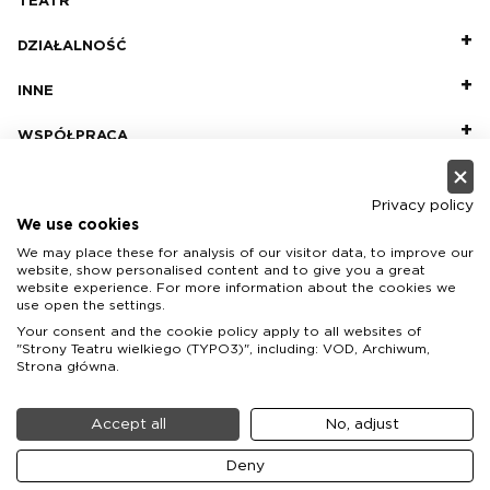
TEATR
DZIAŁALNOŚĆ
INNE
WSPÓŁPRACA
Privacy policy
We use cookies
We may place these for analysis of our visitor data, to improve our
Teatr Wielki - Opera Narodowa, plac Teatralny 1, 00-950
website, show personalised content and to give you a great
Warszawa, skrytka pocztowa 59
website experience. For more information about the cookies we
use open the settings.
Your consent and the cookie policy apply to all websites of
Rezerwacja miejsc:
+48 22 692 02 08
Centrala:
+48 22
"Strony Teatru wielkiego (TYPO3)", including: VOD, Archiwum,
692 02 00
E-mail:
office@teatrwielki.pl
Strona główna.
Accept all
No, adjust
Deny