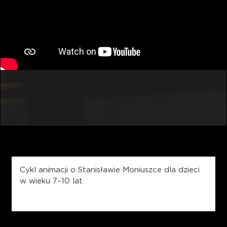
Cykl animacji o Stanisławie Moniuszce dla dzieci
w wieku 7–10 lat